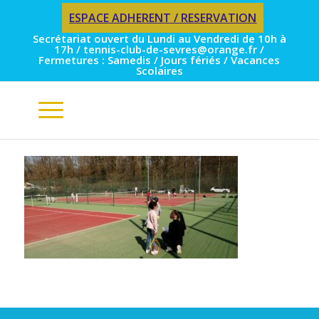
ESPACE ADHERENT / RESERVATION
Secrétariat ouvert du Lundi au Vendredi de 10h à
17h / tennis-club-de-sevres@orange.fr /
Fermetures : Samedis / Jours fériés / Vacances
Scolaires