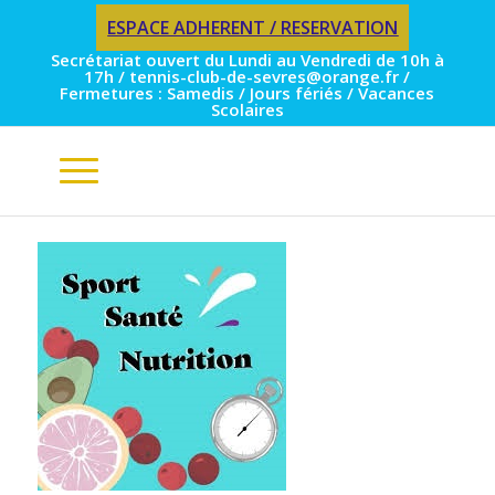
ESPACE ADHERENT / RESERVATION
Secrétariat ouvert du Lundi au Vendredi de 10h à
17h / tennis-club-de-sevres@orange.fr /
Fermetures : Samedis / Jours fériés / Vacances
Scolaires