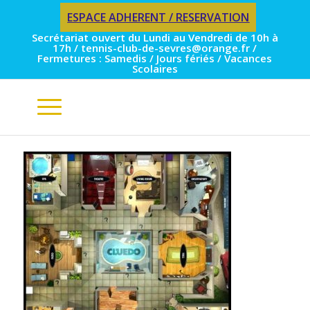
ESPACE ADHERENT / RESERVATION
Secrétariat ouvert du Lundi au Vendredi de 10h à
17h / tennis-club-de-sevres@orange.fr /
Fermetures : Samedis / Jours fériés / Vacances
Scolaires