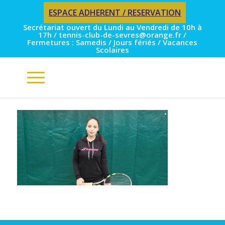
ESPACE ADHERENT / RESERVATION
Secrétariat ouvert du Lundi au Vendredi de 10h à
17h / tennis-club-de-sevres@orange.fr /
Fermetures : Samedis / Jours fériés / Vacances
Scolaires