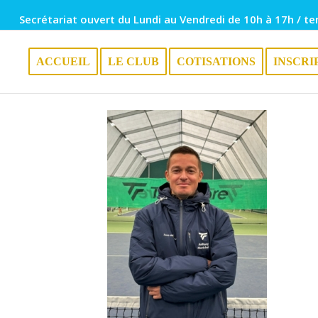
Secrétariat ouvert du Lundi au Vendredi de 10h à 17h / te
ACCUEIL
LE CLUB
COTISATIONS
INSCRI