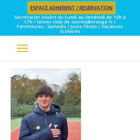
ESPACE ADHERENT / RESERVATION
Secrétariat ouvert du Lundi au Vendredi de 10h à
17h / tennis-club-de-sevres@orange.fr /
Fermetures : Samedis / Jours fériés / Vacances
Scolaires