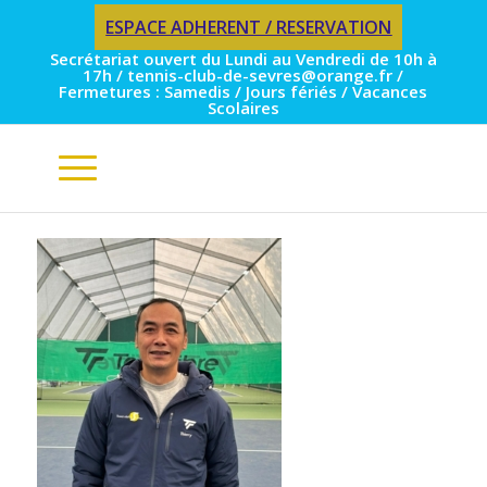
ESPACE ADHERENT / RESERVATION
Secrétariat ouvert du Lundi au Vendredi de 10h à
17h / tennis-club-de-sevres@orange.fr /
Fermetures : Samedis / Jours fériés / Vacances
Scolaires