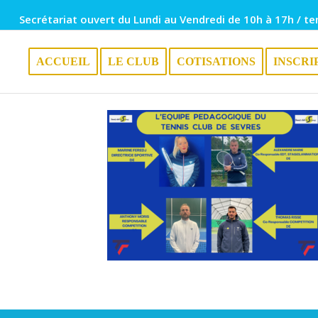
Secrétariat ouvert du Lundi au Vendredi de 10h à 17h / te
ACCUEIL
LE CLUB
COTISATIONS
INSCRI