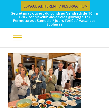
ESPACE ADHERENT / RESERVATION
Secrétariat ouvert du Lundi au Vendredi de 10h à
17h / tennis-club-de-sevres@orange.fr /
Fermetures : Samedis / Jours fériés / Vacances
Scolaires