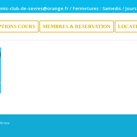
nnis-club-de-sevres@orange.fr / Fermetures : Samedis / Jours
PTIONS COURS
MEMBRES & RESERVATION
LOCAT
Kriesi