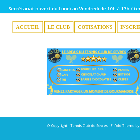
Secrétariat ouvert du Lundi au Vendredi de 10h à 17h / te
ACCUEIL
LE CLUB
COTISATIONS
INSCRI
© Copyright - Tennis Club de Sèvres -
Enfold Theme by 