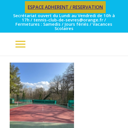
ESPACE ADHERENT / RESERVATION
Secrétariat ouvert du Lundi au Vendredi de 10h à
17h / tennis-club-de-sevres@orange.fr /
Fermetures : Samedis / Jours fériés / Vacances
Scolaires