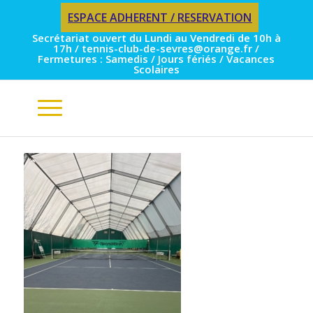
ESPACE ADHERENT / RESERVATION
Secrétariat ouvert du Lundi au Vendredi de 10h à
17h / tennis-club-de-sevres@orange.fr /
Fermetures : Samedis / Jours fériés / Vacances
Scolaires