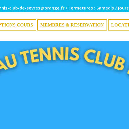
nnis-club-de-sevres@orange.fr / Fermetures : Samedis / Jours
PTIONS COURS
MEMBRES & RESERVATION
LOCAT