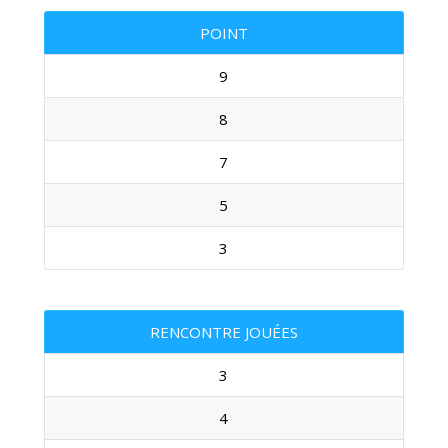
POINT
9
8
7
5
3
RENCONTRE JOUÉES
3
4