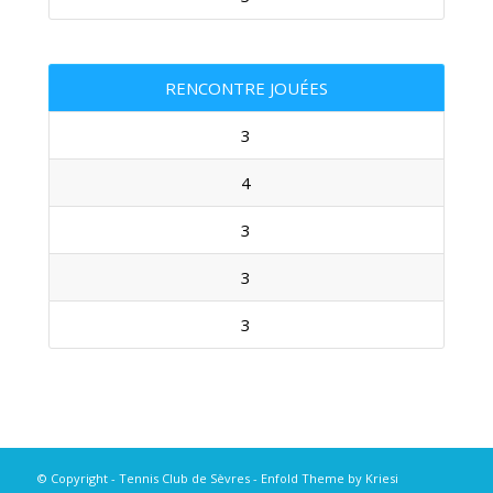
RENCONTRE JOUÉES
3
4
3
3
3
© Copyright - Tennis Club de Sèvres -
Enfold Theme by Kriesi