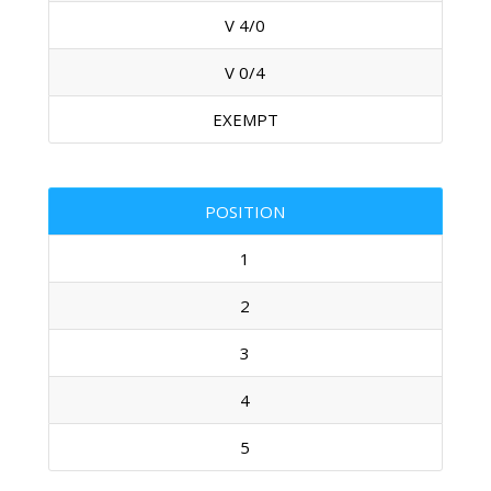
V 4/0
V 0/4
EXEMPT
POSITION
1
2
3
4
5