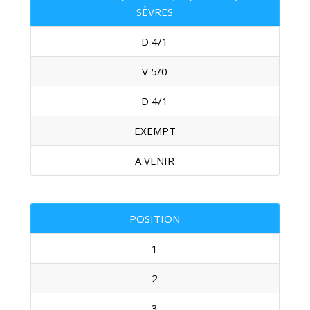
SÈVRES
D 4/1
V 5/0
D 4/1
EXEMPT
A VENIR
POSITION
1
2
3