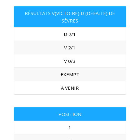
RÉSULTATS V(VICTOIRE) D (DÉFAITE) DE
SÈVRES
D 2/1
V 2/1
V 0/3
EXEMPT
A VENIR
POSITION
1