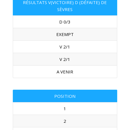
RÉSULTATS V(VICTOIRE) D (DÉFAITE) DE
SÈVRES
D 0/3
EXEMPT
V 2/1
V 2/1
A VENIR
POSITION
1
2