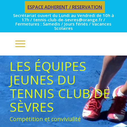
ESPACE ADHERENT / RESERVATION
Secrétariat ouvert du Lundi au Vendredi de 10h à
17h / tennis-club-de-sevres@orange.fr /
Fermetures : Samedis / Jours fériés / Vacances
Scolaires
LES ÉQUIPES
JEUNES DU
TENNIS CLUB DE
SÈVRES
Compétition et convivialité