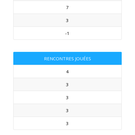
7
3
-1
RENCONTRES JOUÉES
4
3
3
3
3