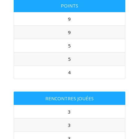
POINTS
9
9
5
5
4
RENCONTRES JOUÉES
3
3
3