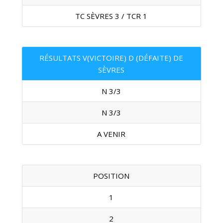
TC SÈVRES 3 / TCR 1
RÉSULTATS V(VICTOIRE) D (DÉFAITE) DE
SÈVRES
N 3/3
N 3/3
A VENIR
POSITION
1
2