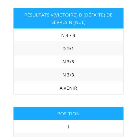
RÉSULTATS V(VICTOIRE) D (DÉFAITE) DE
SÈVRES N (NUL)
N 3 / 3
D 5/1
N 3/3
N 3/3
A VENIR
POSITION
1