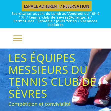
ESPACE ADHERENT / RESERVATION
Secrétariat ouvert du Lundi au Vendredi de 10h à
17h / tennis-club-de-sevres@orange.fr /
Fermetures : Samedis / Jours fériés / Vacances
Scolaires
LES ÉQUIPES
MESSIEURS DU
TENNIS CLUB DE
SÈVRES
Compétition et convivialité