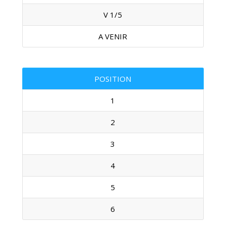
V 1/5
A VENIR
POSITION
1
2
3
4
5
6