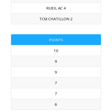
RUEIL AC 4
TCM CHATILLON 2
POINTS
10
9
9
7
7
6