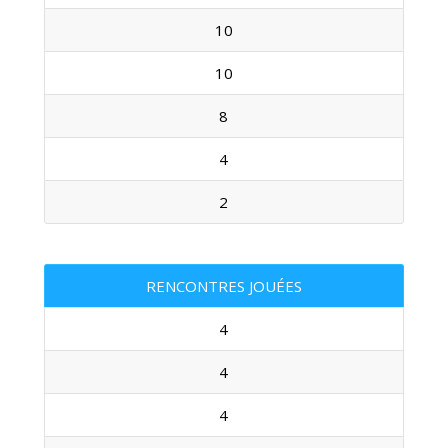
10
10
8
4
2
RENCONTRES JOUÉES
4
4
4