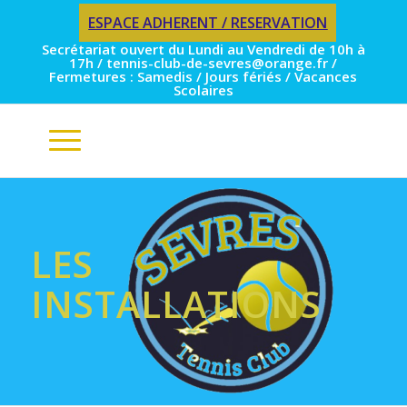
ESPACE ADHERENT / RESERVATION
Secrétariat ouvert du Lundi au Vendredi de 10h à
17h / tennis-club-de-sevres@orange.fr /
Fermetures : Samedis / Jours fériés / Vacances
Scolaires
LES
INSTALLATIONS