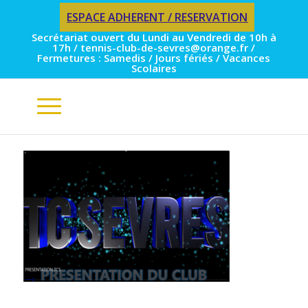
ESPACE ADHERENT / RESERVATION
Secrétariat ouvert du Lundi au Vendredi de 10h à
17h / tennis-club-de-sevres@orange.fr /
Fermetures : Samedis / Jours fériés / Vacances
Scolaires