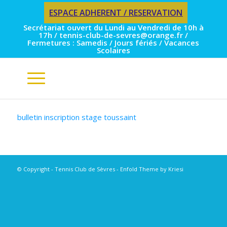
ESPACE ADHERENT / RESERVATION
Secrétariat ouvert du Lundi au Vendredi de 10h à
17h / tennis-club-de-sevres@orange.fr /
Fermetures : Samedis / Jours fériés / Vacances
Scolaires
bulletin inscription stage toussaint
© Copyright - Tennis Club de Sèvres -
Enfold Theme by Kriesi