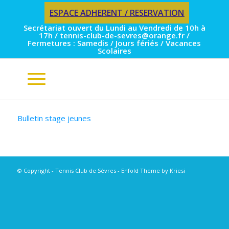
ESPACE ADHERENT / RESERVATION
Secrétariat ouvert du Lundi au Vendredi de 10h à
17h / tennis-club-de-sevres@orange.fr /
Fermetures : Samedis / Jours fériés / Vacances
Scolaires
Bulletin stage jeunes
© Copyright - Tennis Club de Sèvres -
Enfold Theme by Kriesi