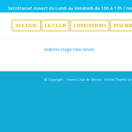
Secrétariat ouvert du Lundi au Vendredi de 10h à 17h / te
ACCUEIL
LE CLUB
COTISATIONS
INSCRI
bulletin stage mini tennis
© Copyright - Tennis Club de Sèvres -
Enfold Theme by 