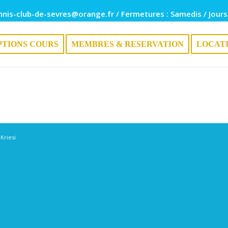
nnis-club-de-sevres@orange.fr / Fermetures : Samedis / Jours
PTIONS COURS
MEMBRES & RESERVATION
LOCAT
Kriesi