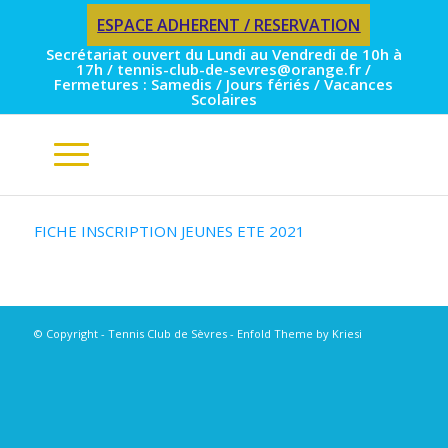
ESPACE ADHERENT / RESERVATION
Secrétariat ouvert du Lundi au Vendredi de 10h à
17h / tennis-club-de-sevres@orange.fr /
Fermetures : Samedis / Jours fériés / Vacances
Scolaires
FICHE INSCRIPTION JEUNES ETE 2021
© Copyright - Tennis Club de Sèvres -
Enfold Theme by Kriesi