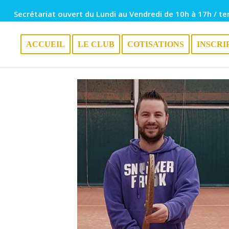
Secrétariat ouvert du Lundi au Vendredi de 10h à 17h / te
ACCUEIL
LE CLUB
COTISATIONS
INSCRI