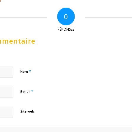
0
RÉPONSES
mmentaire
*
Nom
*
E-mail
Site web