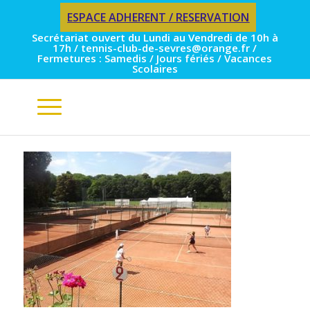
ESPACE ADHERENT / RESERVATION
Secrétariat ouvert du Lundi au Vendredi de 10h à
17h / tennis-club-de-sevres@orange.fr /
Fermetures : Samedis / Jours fériés / Vacances
Scolaires