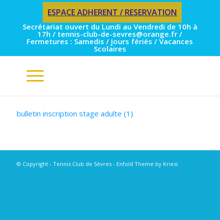
ESPACE ADHERENT / RESERVATION
Secrétariat ouvert du Lundi au Vendredi de 10h à
17h / tennis-club-de-sevres@orange.fr /
Fermetures : Samedis / Jours fériés / Vacances
Scolaires
bulletin inscription stage adulte (1)
© Copyright - Tennis Club de Sèvres -
Enfold Theme by Kriesi