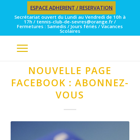
ESPACE ADHERENT / RESERVATION
Secrétariat ouvert du Lundi au Vendredi de 10h à
17h / tennis-club-de-sevres@orange.fr /
Fermetures : Samedis / Jours fériés / Vacances
Scolaires
NOUVELLE PAGE
FACEBOOK : ABONNEZ-
VOUS