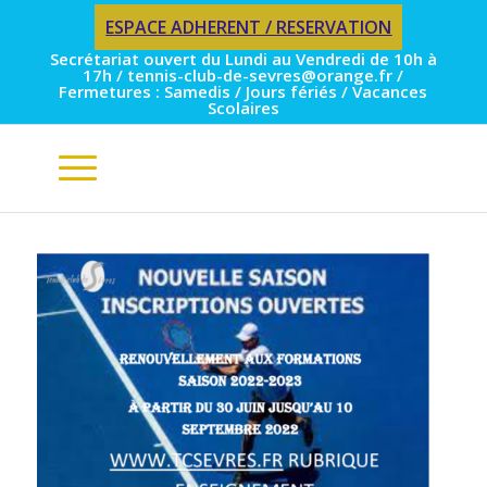
ESPACE ADHERENT / RESERVATION
Secrétariat ouvert du Lundi au Vendredi de 10h à
17h / tennis-club-de-sevres@orange.fr /
Fermetures : Samedis / Jours fériés / Vacances
Scolaires