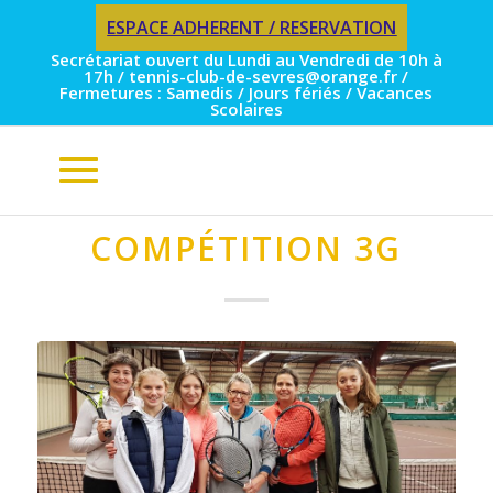
ESPACE ADHERENT / RESERVATION
Secrétariat ouvert du Lundi au Vendredi de 10h à
17h / tennis-club-de-sevres@orange.fr /
Fermetures : Samedis / Jours fériés / Vacances
Scolaires
COMPÉTITION 3G