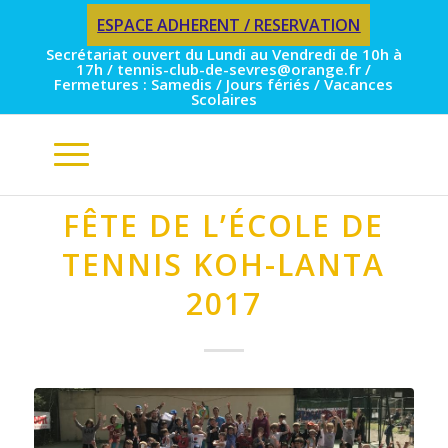
ESPACE ADHERENT / RESERVATION
Secrétariat ouvert du Lundi au Vendredi de 10h à
17h / tennis-club-de-sevres@orange.fr /
Fermetures : Samedis / Jours fériés / Vacances
Scolaires
FÊTE DE L’ÉCOLE DE
TENNIS KOH-LANTA
2017