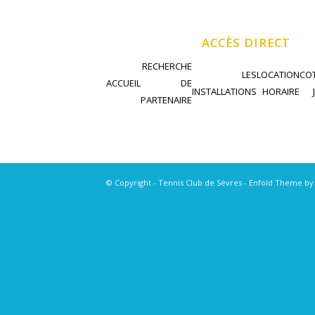
ACCÈS DIRECT
RECHERCHE
LES
LOCATION
COT
ACCUEIL
DE
INSTALLATIONS
HORAIRE
PARTENAIRE
© Copyright - Tennis Club de Sèvres -
Enfold Theme by 