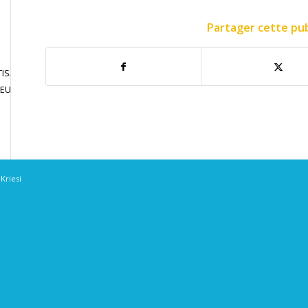
Partager cette pub
ISATION
JOUER EN
CONTACT
JEU LIBRE
COMPETITION
Kriesi