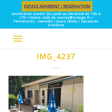
ESPACE ADHERENT / RESERVATION
Secrétariat ouvert du Lundi au Vendredi de 10h à
17h / tennis-club-de-sevres@orange.fr /
Fermetures : Samedis / Jours fériés / Vacances
Scolaires
IMG_4237