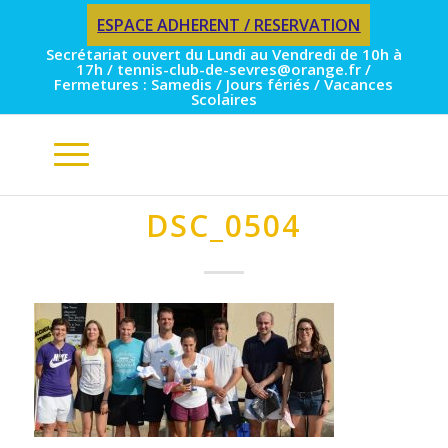
ESPACE ADHERENT / RESERVATION
Secrétariat ouvert du Lundi au Vendredi de 10h à
17h / tennis-club-de-sevres@orange.fr /
Fermetures : Samedis / Jours fériés / Vacances
Scolaires
DSC_0504