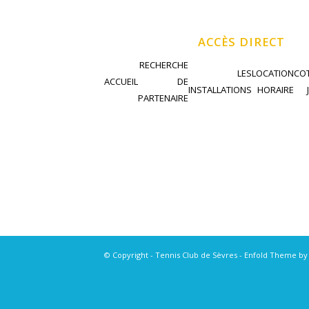
ACCÈS DIRECT
RECHERCHE
LES
LOCATION
COT
ACCUEIL
DE
INSTALLATIONS
HORAIRE
PARTENAIRE
© Copyright - Tennis Club de Sèvres -
Enfold Theme by 