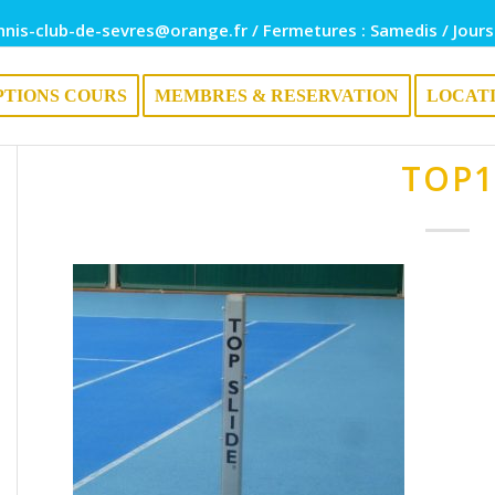
nnis-club-de-sevres@orange.fr / Fermetures : Samedis / Jours
PTIONS COURS
MEMBRES & RESERVATION
LOCAT
TOP1