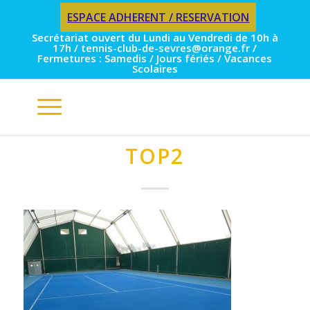
ESPACE ADHERENT / RESERVATION
Secrétariat ouvert du Lundi au Vendredi de 10h à
17h / tennis-club-de-sevres@orange.fr /
Fermetures : Samedis / Jours fériés / Vacances
Scolaires
TOP2