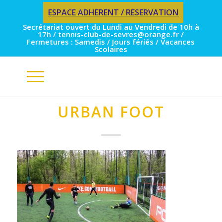
ESPACE ADHERENT / RESERVATION
Secrétariat ouvert du Lundi au Vendredi de 10h à
17h / tennis-club-de-sevres@orange.fr /
Fermetures : Samedis / Jours fériés / Vacances
Scolaires
URBAN FOOT