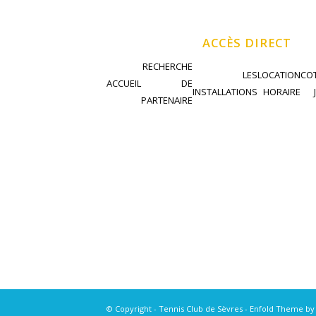
ACCÈS DIRECT
RECHERCHE
LES
LOCATION
COT
ACCUEIL
DE
INSTALLATIONS
HORAIRE
PARTENAIRE
© Copyright - Tennis Club de Sèvres -
Enfold Theme by 