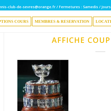
nnis-club-de-sevres@orange.fr / Fermetures : Samedis / Jours
PTIONS COURS
MEMBRES & RESERVATION
LOCAT
AFFICHE COUP