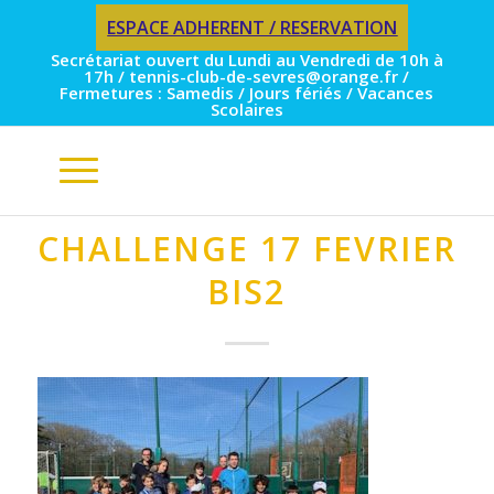
ESPACE ADHERENT / RESERVATION
Secrétariat ouvert du Lundi au Vendredi de 10h à
17h / tennis-club-de-sevres@orange.fr /
Fermetures : Samedis / Jours fériés / Vacances
Scolaires
CHALLENGE 17 FEVRIER
BIS2