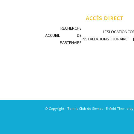
ACCÈS DIRECT
RECHERCHE
LES
LOCATION
COT
ACCUEIL
DE
INSTALLATIONS
HORAIRE
PARTENAIRE
© Copyright - Tennis Club de Sèvres -
Enfold Theme by 