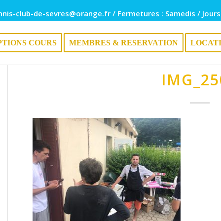
nnis-club-de-sevres@orange.fr / Fermetures : Samedis / Jours
PTIONS COURS
MEMBRES & RESERVATION
LOCAT
IMG_25