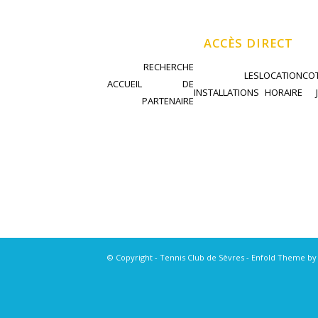
ACCÈS DIRECT
RECHERCHE
LES
LOCATION
COT
ACCUEIL
DE
INSTALLATIONS
HORAIRE
PARTENAIRE
© Copyright - Tennis Club de Sèvres -
Enfold Theme by 