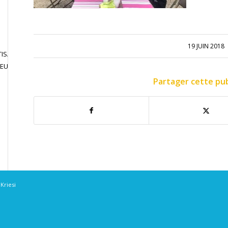
19 JUIN 2018
ISATION
JOUER EN
CONTACT
JEU LIBRE
COMPETITION
Partager cette pub
Kriesi