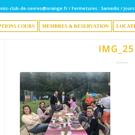
nnis-club-de-sevres@orange.fr / Fermetures : Samedis / Jours
PTIONS COURS
MEMBRES & RESERVATION
LOCAT
IMG_25