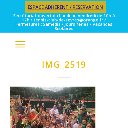
ESPACE ADHERENT / RESERVATION
Secrétariat ouvert du Lundi au Vendredi de 10h à
17h / tennis-club-de-sevres@orange.fr /
Fermetures : Samedis / Jours fériés / Vacances
Scolaires
IMG_2519