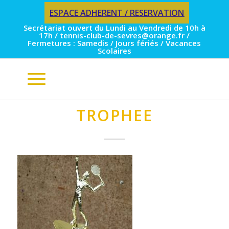
ESPACE ADHERENT / RESERVATION
Secrétariat ouvert du Lundi au Vendredi de 10h à
17h / tennis-club-de-sevres@orange.fr /
Fermetures : Samedis / Jours fériés / Vacances
Scolaires
TROPHEE