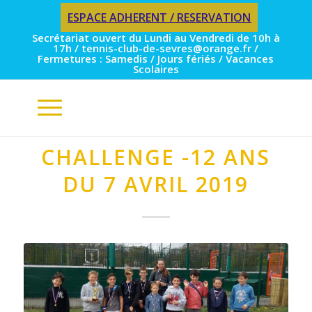
ESPACE ADHERENT / RESERVATION
Secrétariat ouvert du Lundi au Vendredi de 10h à
17h / tennis-club-de-sevres@orange.fr /
Fermetures : Samedis / Jours fériés / Vacances
Scolaires
CHALLENGE -12 ANS
DU 7 AVRIL 2019