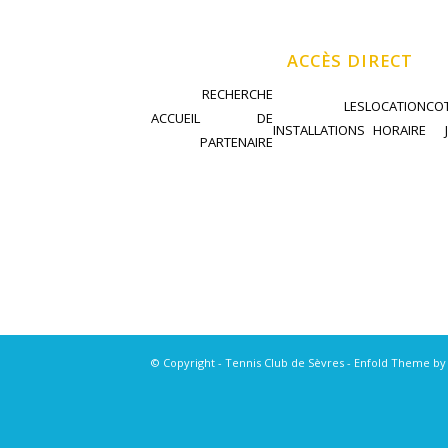
ACCÈS DIRECT
RECHERCHE
LES
LOCATION
COT
ACCUEIL
DE
INSTALLATIONS
HORAIRE
PARTENAIRE
© Copyright - Tennis Club de Sèvres -
Enfold Theme by 