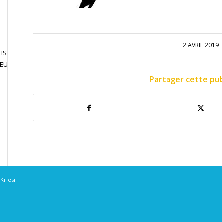
2 AVRIL 2019
ISATION
JOUER EN
CONTACT
JEU LIBRE
COMPETITION
Partager cette pub
Kriesi