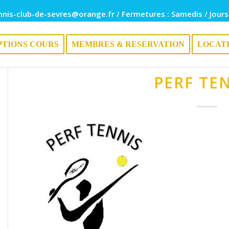
nnis-club-de-sevres@orange.fr / Fermetures : Samedis / Jours
PTIONS COURS
MEMBRES & RESERVATION
LOCAT
PERF TE