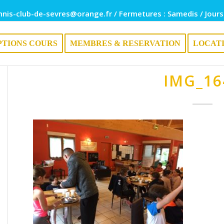
nnis-club-de-sevres@orange.fr / Fermetures : Samedis / Jours
PTIONS COURS
MEMBRES & RESERVATION
LOCAT
IMG_16