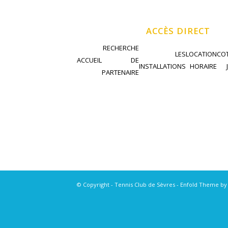
ACCÈS DIRECT
RECHERCHE
LES
LOCATION
COT
ACCUEIL
DE
INSTALLATIONS
HORAIRE
PARTENAIRE
© Copyright - Tennis Club de Sèvres -
Enfold Theme by 