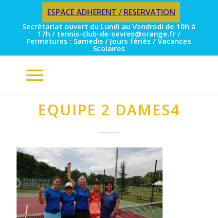
ESPACE ADHERENT / RESERVATION
Secrétariat ouvert du Lundi au Vendredi de 10h à
17h / tennis-club-de-sevres@orange.fr /
Fermetures : Samedis / Jours fériés / Vacances
Scolaires
EQUIPE 2 DAMES4