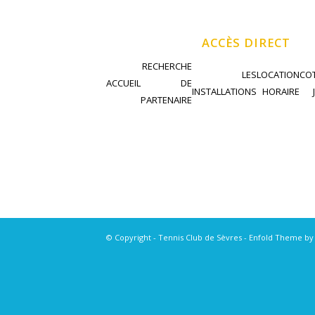
ACCÈS DIRECT
RECHERCHE
LES
LOCATION
COT
ACCUEIL
DE
INSTALLATIONS
HORAIRE
PARTENAIRE
© Copyright - Tennis Club de Sèvres -
Enfold Theme by 