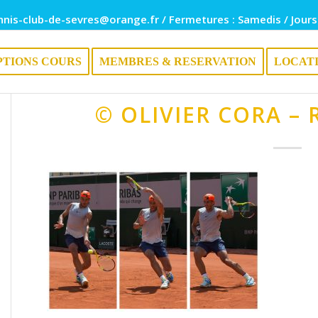
nnis-club-de-sevres@orange.fr / Fermetures : Samedis / Jours
PTIONS COURS
MEMBRES & RESERVATION
LOCAT
© OLIVIER CORA –