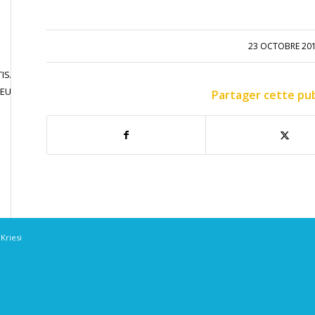
23 OCTOBRE 20
ISATION
JOUER EN
CONTACT
JEU LIBRE
COMPETITION
Partager cette pub
Kriesi