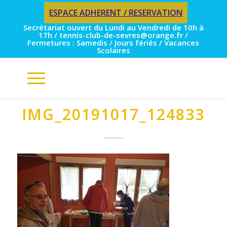
ESPACE ADHERENT / RESERVATION
Secrétariat ouvert du Lundi au Vendredi de 10h à
17h / tennis-club-de-sevres@orange.fr /
Fermetures : Samedis / Jours fériés / Vacances
Scolaires
IMG_20191017_124833