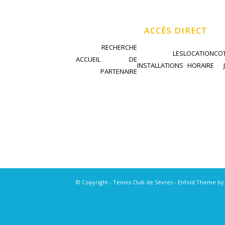
ACCÈS DIRECT
RECHERCHE
LES
LOCATION
COT
ACCUEIL
DE
INSTALLATIONS
HORAIRE
PARTENAIRE
© Copyright - Tennis Club de Sèvres -
Enfold Theme by 