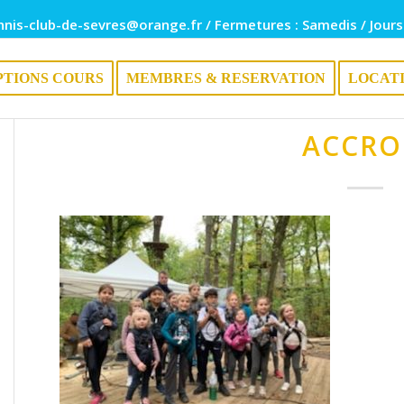
nnis-club-de-sevres@orange.fr / Fermetures : Samedis / Jours
PTIONS COURS
MEMBRES & RESERVATION
LOCAT
ACCRO