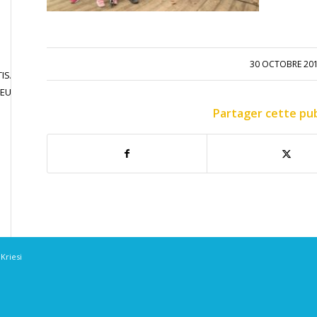
30 OCTOBRE 20
ISATION
JOUER EN
CONTACT
JEU LIBRE
COMPETITION
Partager cette pub
Kriesi