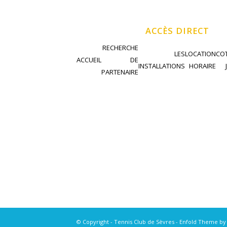
ACCÈS DIRECT
RECHERCHE
LES
LOCATION
COT
ACCUEIL
DE
INSTALLATIONS
HORAIRE
PARTENAIRE
© Copyright - Tennis Club de Sèvres -
Enfold Theme by 