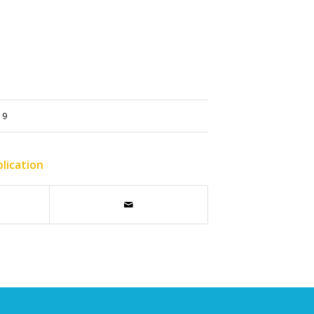
19
lication