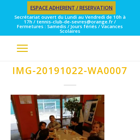
ESPACE ADHERENT / RESERVATION
Secrétariat ouvert du Lundi au Vendredi de 10h à
17h / tennis-club-de-sevres@orange.fr /
Fermetures : Samedis / Jours fériés / Vacances
Scolaires
IMG-20191022-WA0007