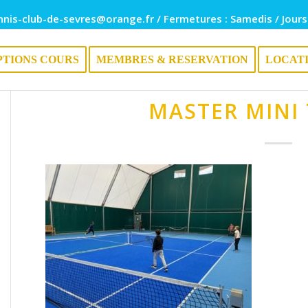
nnis-club-de-sevres@orange.fr / Fermetures : Samedis / Jours
PTIONS COURS
MEMBRES & RESERVATION
LOCAT
MASTER MINI 