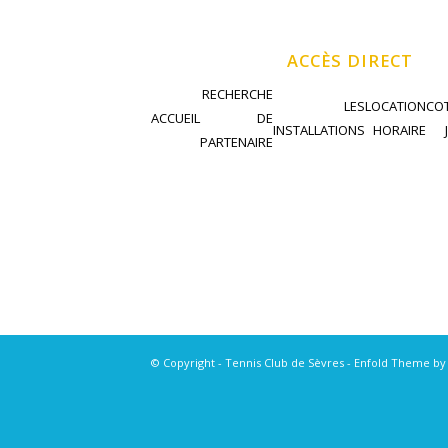
ACCÈS DIRECT
RECHERCHE
LES
LOCATION
COT
ACCUEIL
DE
INSTALLATIONS
HORAIRE
PARTENAIRE
© Copyright - Tennis Club de Sèvres -
Enfold Theme by 